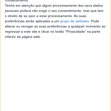
consentimento.
Contato
Tenha em atenção que algum processamento dos seus dados
pessoais poderá não exigir o seu consentimento, mas que tem
Afonso
o direito de se opor a esse processamento. As suas
Contatar o anunciante
preferências serão aplicadas a um
grupo de websites
. Pode
alterar ou revogar as suas preferências a qualquer momento ao
Detalhes da publicação
regressar a este site e clicar no botão "Privacidade" na parte
inferior da página web.
Bmw 120d coupé e82
Ano: 2008
Modelo: 120
Mês de Registo: Julho
Cilindrada: 2.000
Combustível: Diesel
Potência: 177
Quilómetros: 199.000 km