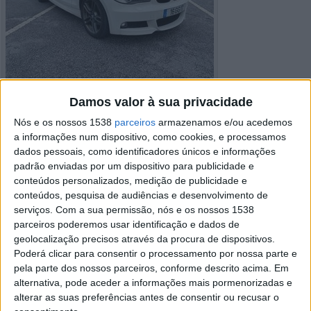
Damos valor à sua privacidade
Nós e os nossos 1538
parceiros
armazenamos e/ou acedemos
a informações num dispositivo, como cookies, e processamos
dados pessoais, como identificadores únicos e informações
padrão enviadas por um dispositivo para publicidade e
conteúdos personalizados, medição de publicidade e
Detalhes do anúncio
conteúdos, pesquisa de audiências e desenvolvimento de
serviços.
Com a sua permissão, nós e os nossos 1538
Cidade:
Alcobaça, Viana do
parceiros poderemos usar identificação e dados de
Castelo
geolocalização precisos através da procura de dispositivos.
Operação:
Venda
Preço:
€ 2.500
Poderá clicar para consentir o processamento por nossa parte e
Modelo:
BMW 1
pela parte dos nossos parceiros, conforme descrito acima. Em
Ano:
2008
alternativa, pode aceder a informações mais pormenorizadas e
alterar as suas preferências antes de consentir ou recusar o