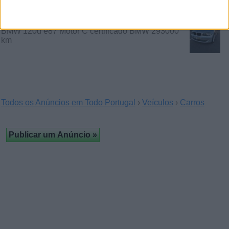
Bmw 1 2008
(Almaça, Viseu)
BMW 120d e87 Motor C certificado BMW 293000
km
Todos os Anúncios em Todo Portugal
›
Veículos
›
Carros