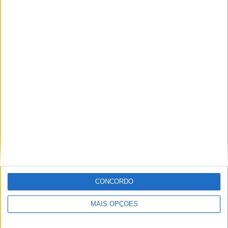
Anúncios relacionados
Bmw 1 2008
(Adurão, Coimbra)
BMW 118d de 2008 Matrícula: 50ge84 Ano: 2008
Modelo: 118 Mês de Registo: Julho Cilindrada:
2.000…
Bmw 1 2008
(Afeiteira, Setúbal)
BMW 118 d Sport (143cv) - 08
CONCORDO
MAIS OPÇÕES
BMW 1 2008, Manual
(Monte de
Garrão, Évora)